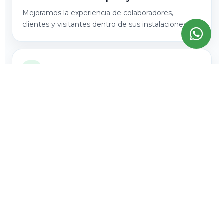
Mejoramos la experiencia de colaboradores,
clientes y visitantes dentro de sus instalaciones.
✓
Cumplimiento de normas de higiene
Ayudamos a mantener espacios seguros y en
condiciones óptimas para las actividades diarias.
✓
Reducción de tareas administrativas
Nos ocupamos de la gestión del personal,
supervisión y provisión de insumos.